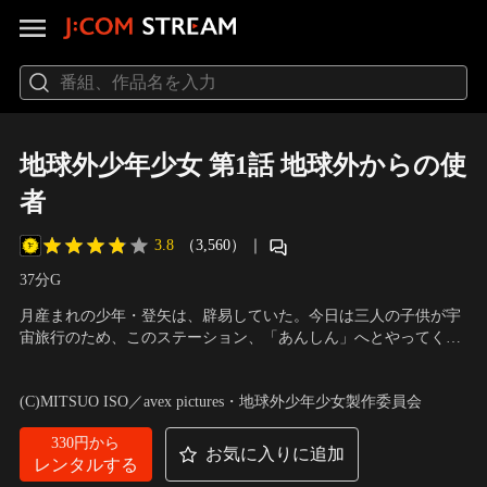
地球外少年少女 第1話 地球外からの使
者
3.8
（3,560）
｜
37分
G
月産まれの少年・登矢は、辟易していた。今日は三人の子供が宇
宙旅行のため、このステーション、「あんしん」へとやってく
る。大嫌いな地球人の相手をしなければならず、それが彼を常以
声の出演：藤原夏海（相模登矢）、和氣あず未（七瀬・バイコヌ
上にいらだたせていた。実際、トラブルに見舞われながらやって
ール・心葉）、小野賢章（筑波大洋）、赤崎千夏（美笹美衣奈）
(C)MITSUO ISO／avex pictures・地球外少年少女製作委員会
きた美衣奈と博士は、登矢の予想以上の難物。さらにホワイトハ
他
ッカーだった少年・大洋により…。
330円から
お気に入りに追加
レンタルする