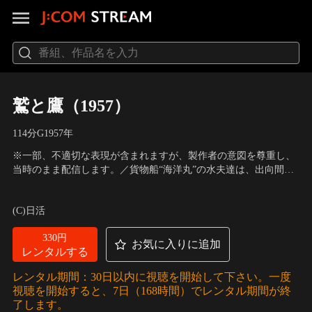
鷲と鷹（1957）
114分
G
1957
年
※一部、不適切な表現が含まれますが、製作者の意図を尊重し、
当時のまま配信します。／貨物船“海洋丸”の水夫達は、出向間際
の慌ただしさをよそに亡くなった機関長の三造の死を今更のよう
出演：石原裕次郎、月丘夢路、浅丘ルリ子、長門裕之、三國連太
に惜しみながら、鋼板の上から眺めていた。そんな中、死んだ機
郎 他
／
監督：井上梅次
(C)日活
関長の息子吉江五郎が警察から戻ってくると五郎は、あることを
話し始める。その言葉に船長の鬼鮫はハッとする。
330円
お気に入りに追加
レンタルする
レンタル期間：30日以内に視聴を開始して下さい。一度
視聴を開始すると、7日（168時間）でレンタル期間が終
了します。