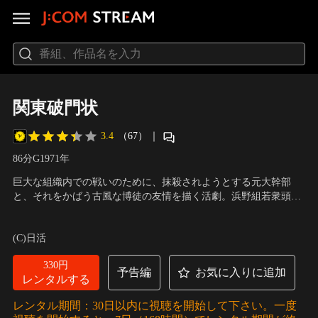
関東破門状
3.4
（67）
｜
86分
G
1971
年
巨大な組織内での戦いのために、抹殺されようとする元大幹部
と、それをかばう古風な博徒の友情を描く活劇。浜野組若衆頭寺
田組組長の寺田次郎（渡哲也）は、非人道的な叔父貴を殺してし
出演：渡哲也、佐藤慶、丘みつ子、夏純子、山本麟一、長谷川明
まうが、浜野組総長の計らいで寺田組は解散、無期限の所払いと
男、郷えい治、岡崎二朗、曽根晴美、武藤章生 他
／
監督：小澤啓
(C)日活
いうことで、N市の中桐組に身柄を預けられることになった。だ
一
が舎弟頭で総長代理の長谷川は不服であった。次期総長の椅子
330円
を…。
予告編
お気に入りに追加
レンタルする
レンタル期間：30日以内に視聴を開始して下さい。一度