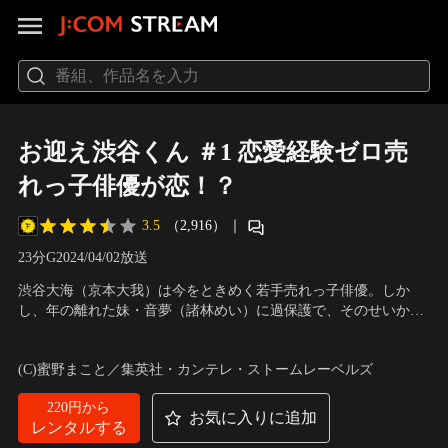
お迎え渋谷くん ＃1 恋愛経験ゼロ売
れっ子俳優が恋！？
3.5
（2,916）
｜
23分
G
2024/04/02放送
渋谷大海（京本大我）は今をときめく若手売れっ子俳優。しか
し、年の離れた妹・音夢（諸林めい）に過保護で、そのせいか恋
愛経験はゼロ。マネージャーの品川響子（長谷川京子）からは、
出演：京本大我、田辺桃子、内藤秀一郎、中川翼、諸林めい、ゆ
芝居にリアリティーを出すためにも「誰でもいいから“キュン”し
いちゃみ、ハリウッドザコシショウ、乙葉、宮近海斗、長谷川京
(C)蜜野まこと／集英社・カンテレ・ストームレーベルズ
てきなさい！」と言われている。
子
220円から
お気に入りに追加
レンタルする