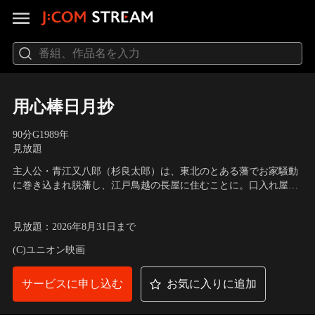
用心棒日月抄
90分
G
1989
年
見放題
主人公・青江又八郎（杉良太郎）は、東北のとある藩でお家騒動
に巻き込まれ脱藩し、江戸鳥越の長屋に住むことに。口入れ屋の
吉蔵から用心棒などの仕事を紹介してもらい、生計を立ててい
出演：杉良太郎、竜雷太、佳那晃子、ハナ肇、中村れい子、加納
た。そんなある日、吉蔵から吉良邸の用心棒の仕事が舞い込ん
竜、浜田朱里、本田博太郎、佐藤仁哉 他
見放題
：
2026年8月31日
まで
だ。あまり気乗りのしない又八郎だったが、国元からの刺客に襲
われ、仕事を受けることになる。
(C)ユニオン映画
サービスに申し込む
お気に入りに追加