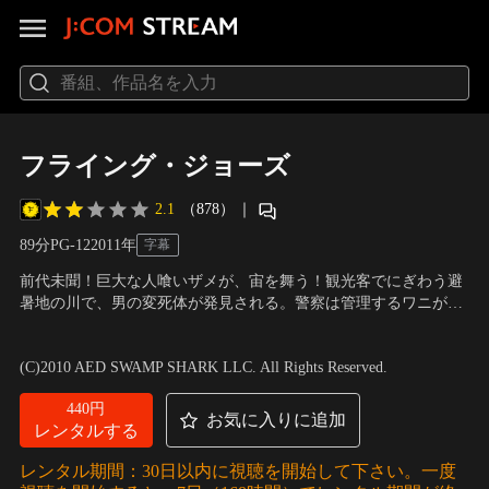
フライング・ジョーズ
2.1
（878）
｜
89分
PG-12
2011
年
字幕
前代未聞！巨大な人喰いザメが、宙を舞う！観光客でにぎわう避
暑地の川で、男の変死体が発見される。警察は管理するワニが逃
げ出して人々を襲ったと見て、川沿いでレストランを経営する一
出演：クリスティ・スワンソン、ロバート・ダヴィ、D・B・スウ
家の長男に疑いをかけるが…。避暑地に現れた巨大人喰いザメの
ィーニー、ジェフ・チェイス 他
／
監督：グリフ・ファースト
(C)2010 AED SWAMP SHARK LLC. All Rights Reserved.
恐怖を描くモンスター・パニック！
440円
お気に入りに追加
レンタルする
レンタル期間：30日以内に視聴を開始して下さい。一度