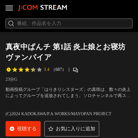
真夜中ぱんチ 第1話 炎上娘とお寝坊
ヴァンパイア
3.4
（687）
｜
23分
G
動画投稿グループ「はりきりシスターズ」の真咲は、数々の炎上
によってグループを追放されてしまう。ソロチャンネルで再スタ
ートを切り、新メンバーを募集するのだが……。時を同じくし
出演：長谷川育美（真咲）、ファイルーズあい（りぶ）、伊藤ゆ
て、ヴァンパイアのりぶが20年ぶりに目を覚ました。夢で出会っ
いな（苺子）、羊宮妃那（譜風）、上田 瞳（十景） 他
(C)2024 KADOKAWA/P.A.WORKS/MAYOPAN PROJECT
た女性に胸を焦がす中、その“運命の人”を動画投稿サイトで発見
する。
視聴する
お気に入りに追加