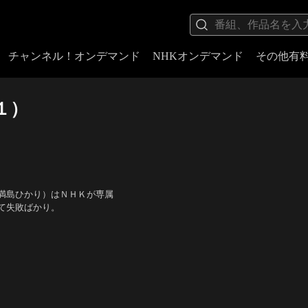
チャンネル！オンデマンド
NHKオンデマンド
その他有
１）
満島ひかり）はＮＨＫが専属
て失敗ばかり。
・脚本：黒柳徹子、中園ミホ