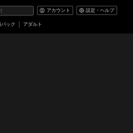
アカウント
設定・ヘルプ
料パック
アダルト