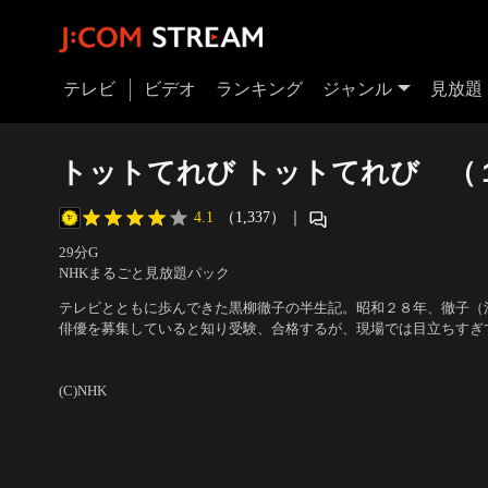
テレビ
ビデオ
ランキング
ジャンル
見放題
トットてれび トットてれび （
4.1
（1,337）
｜
29分
G
NHKまるごと見放題パック
テレビとともに歩んできた黒柳徹子の半生記。昭和２８年、徹子（
俳優を募集していると知り受験、合格するが、現場では目立ちすぎ
出演者：満島ひかり、中村獅童、ミムラ、濱田岳、大森南朋
／
原作
(C)NHK