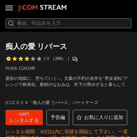
痴人の愛 リバース
2.9
（209）
｜
91分
R-15
2024
年
愛欲の地獄に、堕ちていく--。文豪の不朽の名作を“男女逆転”ア
レンジで映画化。教師のなおみは、年下の男ゆずると暮らしてい
る。出会いの日、道端にぽつんと座り込んでいたゆずる。儚げで
出演：桝田幸希、林裕太、碧木愛莉、さくら、鮎川桃果、加藤大
捨て猫のような男を放っておくことはできなかった。それからな
騎、佐田川舞
／
監督：宝来忠昭
(C)２０２４「痴人の愛 リバース」パートナーズ
おみは、広い家に引っ越し、勉強を教え、少ない給料をふたりの
生活につぎ込んでいった。
440円
予告編
お気に入りに追加
レンタルする
レンタル期間：30日以内に視聴を開始して下さい。一度