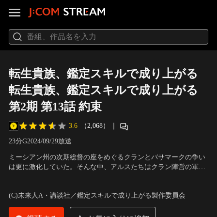
転生貴族、鑑定スキルで成り上がる
転生貴族、鑑定スキルで成り上がる
第2期 第13話 約束
3.6
（2,068）
｜
23分
G
2024/09/29放送
ミーシアン州の次期総督の座をめぐるクランとバサマークの争い
は更に激化していた。そんな中、アルスたちはクラン陣営の軍議
に参加するため、貿易都市センプラーへと向かう。
声の出演：藤原夏海（アルス・ローベント）、坂 泰斗（リーツ・
ミューセス）、佳穂成美（シャーロット・レイス） 他
(C)未来人A・講談社／鑑定スキルで成り上がる製作委員会