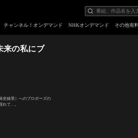
チャンネル！オンデマンド
NHKオンデマンド
その他有
未来の私にブ
保史緒里）へのプロポーズの
現れて…。
樹、東野絢香、岩男海史、野
大池容子