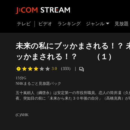
テレビ
ビデオ
ランキング
ジャンル
見放題
未来の私にブッかまされる！？ 
ッかまされる！？ （１）
3.0
（333）
｜
15分
G
NHKまるごと見放題パック
五十嵐頼人（綱啓永）は安定第一の市役所職員。恋人の筒井凜（久
夜、突如目の前に「未来から来た３０年後の自分」（高橋克典）が
出演者：綱啓永、久保史緒里、紺野まひる、潤花、丈太郎、佐野弘
村麻純、端栞里、成田沙織、映美くらら、高橋克典
／
原作・脚本：
(C)NHK