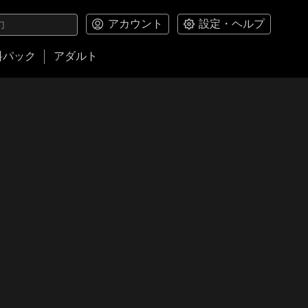
アカウント
設定・ヘルプ
料パック
アダルト