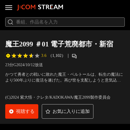
魔王2099 ＃01 電子荒廃都市・新宿
3.6
（1,102）
｜
23分
G
2024/10/12放送
かつて勇者との戦いに敗れた魔王・ベルトールは、転生の魔法に
より500年ぶりに復活を遂げた。再び世を支配しようと意気込む
ベルトールだったが、臣下である六魔侯の一人、マキナから、思
声の出演：日野 聡（ベルトール＝ベルベット・ベールシュバル
いもよらぬ事実を告げられる。
ト）、伊藤美来（マキナ＝ソレージュ）、菱川花菜（高橋）
(C)2024 紫大悟・クレタ/KADOKAWA/魔王2099製作委員会
視聴する
お気に入りに追加