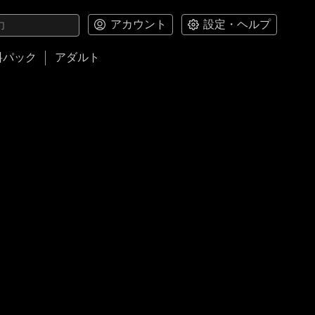
アカウント
設定・ヘルプ
料パック
アダルト