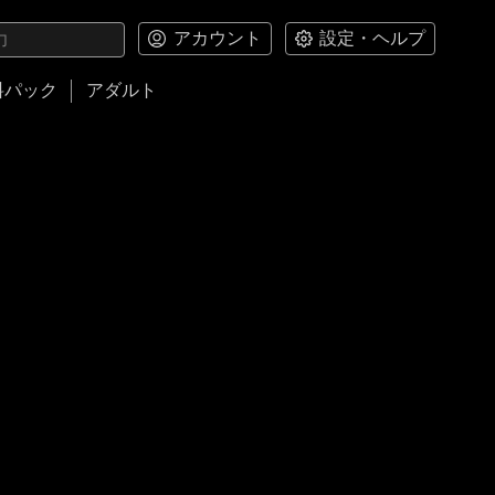
アカウント
設定・ヘルプ
料パック
アダルト