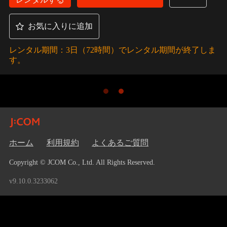
お気に入りに追加
レンタル期間：3日（72時間）でレンタル期間が終了しま
す。
ホーム
利用規約
よくあるご質問
Copyright © JCOM Co., Ltd. All Rights Reserved.
v9.10.0.3233062