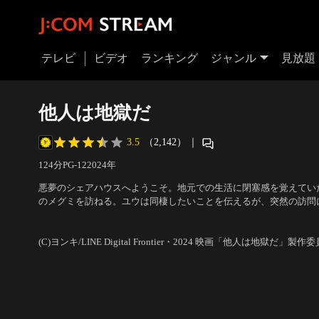
テレビ
ビデオ
ランキング
ジャンル
見放題
他人は地獄だ
3.5
（2,142）
｜
124分
PG-12
2024
年
悪夢のシェアハウスへようこそ。地元での生活に閉塞感を覚えてい
のメグミを訪ねる。ユウは同棲したいことを伝えるが、突然の訪問
とは結局ケンカになってしまい、行く当てを失くしてしまう。そし
出演：八村倫太郎（WATWING）、柳俊太郎、岡田結実、三浦健
「方舟」に流れ着く……。
木武、松角洋平
／
監督：児玉和土
(C)ヨンキ/LINE Digital Frontier・2024 映画「他人は地獄だ」製作