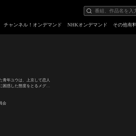
チャンネル！オンデマンド
NHKオンデマンド
その他有
た青年ユウは、上京して恋人
に困惑した態度をとるメグミ
て、ユウは格安シェアハウス
人、青木さやか、大倉空人、鈴
委員会