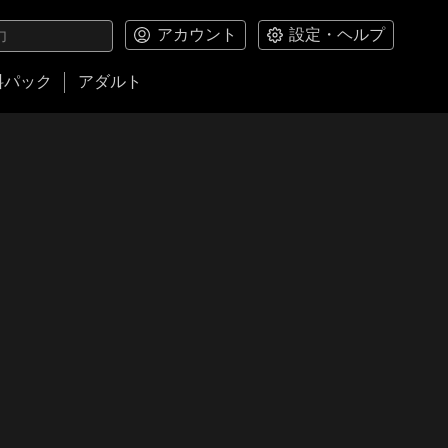
アカウント
設定・ヘルプ
料パック
アダルト