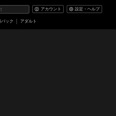
アカウント
設定・ヘルプ
料パック
アダルト