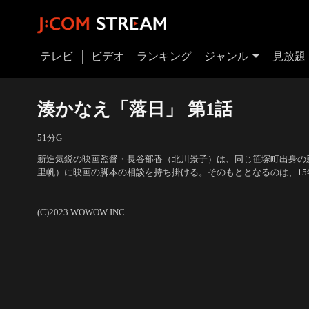
テレビ
ビデオ
ランキング
ジャンル
見放題
湊かなえ「落日」 第1話
51分
G
新進気鋭の映画監督・長谷部香（北川景子）は、同じ笹塚町出身の
里帆）に映画の脚本の相談を持ち掛ける。そのもととなるのは、1
石力輝斗（竹内涼真）が妹の沙良（久保史緒里）と両親を殺害した“
出演：北川景子、吉岡里帆、久保史緒里（乃木坂46）、竹内涼真、
も確定しているこの事件を、香はなぜ撮りたいのか？真尋は事件と
(C)2023 WOWOW INC.