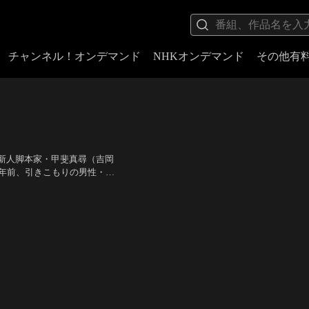
チャンネル！オンデマンド
NHKオンデマンド
その他有
新人脚本家・甲斐真尋（吉岡
5年前、引きこもりの男性・立
笹塚町一家殺害事件”。判決
黒木瞳
どう向き合うのか？