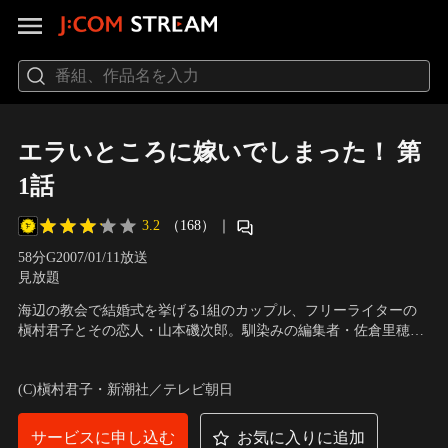
エラいところに嫁いでしまった！ 第
1話
3.2
（168）
｜
58分
G
2007/01/11放送
見放題
海辺の教会で結婚式を挙げる1組のカップル、フリーライターの
槇村君子とその恋人・山本磯次郎。馴染みの編集者・佐倉里穂の
計らいで取材がてら自分たちだけの式を挙げさせてもらった2
出演：仲間由紀恵、谷原章介、濱田マリ、橋本さとし、温水洋
人。「これで面倒なことがひとつ済んだ」と晴れやかな気持ちで
一、猫背椿、渡辺夏菜、近藤芳正、星野知子、平泉成、本田博太
(C)槇村君子・新潮社／テレビ朝日
いた君子だったが、磯次郎の口から思いも寄らない事が告げられ
郎、松坂慶子
る。
サービスに申し込む
お気に入りに追加