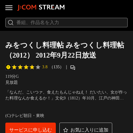
みをつくし料理帖 みをつくし料理帖
（2012） 2012年9月22日放送
3.8
（135）
｜
119分
G
見放題
「なんだ、こいつァ、食えたもんじゃねえ！ だいたい、女が作っ
た料理なんか食えるか！」文化9（1812）年10月、江戸の神田明
神下御台所町の蕎麦屋『つる家』--。奉公人の澪（北川景子）
出演：北川景子、原田美枝子、貫地谷しほり、平岡祐太、高橋一
は、この店で初めて作った料理を客になじられ、うなだれてい
生、室井 滋、大杉 漣、松岡昌宏
(C)テレビ朝日・東映
た。
サービスに申し込む
お気に入りに追加