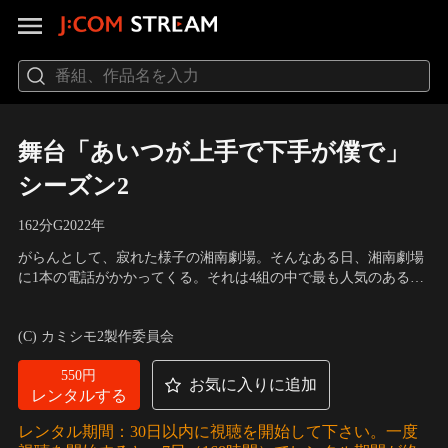
舞台「あいつが上手で下手が僕で」
シーズン2
162分
G
2022
年
がらんとして、寂れた様子の湘南劇場。そんなある日、湘南劇場
に1本の電話がかかってくる。それは4組の中で最も人気のある、
「らふちゅーぶ」へのネタ番組の出演オファー。たまたま電話を
出演：荒牧慶彦、和田雅成、染谷俊之、溝口琢矢、大平峻也、木
受けた島は、ここぞとばかりに「エクソダス」を推薦し、仕事を
津つばさ、中尾暢樹、高木俊、吉田ウーロン太、和田琢磨
(C) カミシモ2製作委員会
ゲットしてしまう。番組に集められたのは、「エクソダス」の
他、二人の先輩にあたるコンビ「ラストワルツ」…。
550円
お気に入りに追加
レンタルする
レンタル期間：30日以内に視聴を開始して下さい。一度