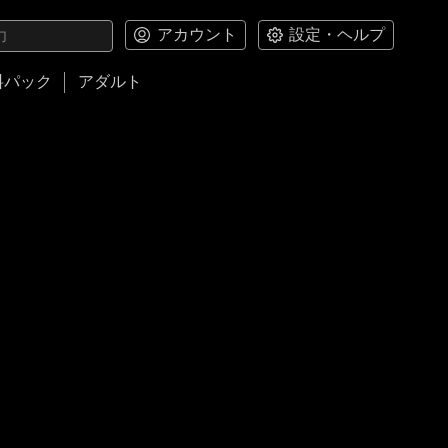
アカウント
設定・ヘルプ
料パック
アダルト