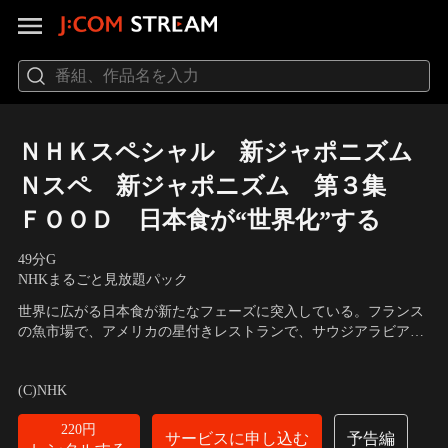
ＮＨＫスペシャル 新ジャポニズム
Ｎスペ 新ジャポニズム 第３集
ＦＯＯＤ 日本食が“世界化”する
49分
G
NHKまるごと見放題パック
世界に広がる日本食が新たなフェーズに突入している。フランス
の魚市場で、アメリカの星付きレストランで、サウジアラビアの
金融街で…。“新たな日本食”を追う。
出演者：フェラン・アドリア、ミッシェル・トロワグロ、渡邉美
樹、村田吉弘、横浜流星、守本奈実
(C)NHK
220円
サービスに申し込む
予告編