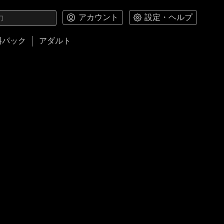
アカウント
設定・ヘルプ
料パック
アダルト