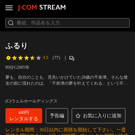
ふるり
3.5
（77）
｜
89分
G
2005
年
夢も、自分のことも、見失いかけていた28歳の千奈津。そんな彼
女の前に現れたのは、「千奈津の夢を叶えてくれる」という不思
議な少年だった。なぞなぞを通じて、忘れていた大切な気持ち
出演：小山田サユリ、本郷奏多、伊藤裕子、国生さゆり
／
監督：
や、ありふれた日常の愛おしさに触れていく----。
小出正雪
(C)ウェルホールディングス
440円
予告編
お気に入りに追加
レンタルする
レンタル期間：30日以内に視聴を開始して下さい。一度