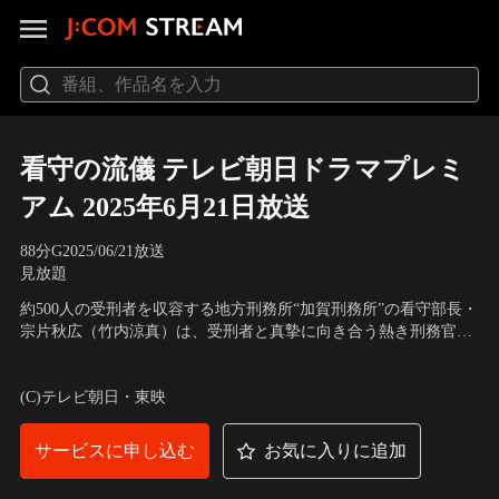
看守の流儀 テレビ朝日ドラマプレミ
アム 2025年6月21日放送
88分
G
2025/06/21放送
見放題
約500人の受刑者を収容する地方刑務所“加賀刑務所”の看守部長・
宗片秋広（竹内涼真）は、受刑者と真摯に向き合う熱き刑務官。
ある夜、受刑者のひとりで暴力団構成員・与崎猛（近藤公園）に
出演：竹内涼真、木村文乃、北村一輝、星野真里、小沢真珠、渡
自身の携帯電話を貸す。バレたら宗片自身が懲戒免職処分を受け
辺大、寺島進、内藤剛志、柄本明
(C)テレビ朝日・東映
かねない職務規定違反行為だが…。
サービスに申し込む
お気に入りに追加