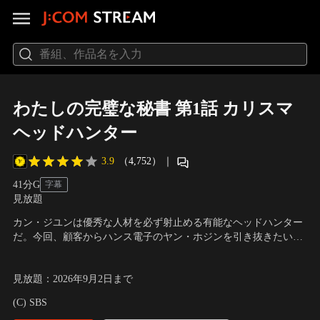
わたしの完璧な秘書 第1話 カリスマ
ヘッドハンター
3.9
（4,752）
｜
41分
G
字幕
見放題
カン・ジユンは優秀な人材を必ず射止める有能なヘッドハンター
だ。今回、顧客からハンス電子のヤン・ホジンを引き抜きたいと
いう依頼を受ける。一方、ハンス電子の人事部課長ユ・ウノは、
出演：ハン・ジミン、イ・ジュニョク、キム・ドフン、キム・ユ
ホジンの引き止め役を任される。
ネ
見放題
：
2026年9月2日
まで
(C) SBS