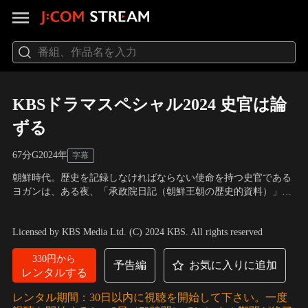
KBSドラマスペシャル2024 史官は論
ずる
67分
G
2024
年
字幕
朝鮮時代。歴史を記録しなければならない使命を持つ史官である
ヨガンは、ある夜、「承政院日記（朝鮮王朝の歴史的資料）」が
保管されている史庫で「侵入者」と向き合うことになる。そこ
出演：タン・ジュンサン
は、王でさえもむやみに立ち入ることができない場所だ。しかし
Licensed by KBS Media Ltd. (C) 2024 KBS. All rights reserved
侵入者のこの声、どうも聴き覚えがある。東宮の声ではないか！
ヨガンはすぐに大きな事実を悟る。
330円から
予告編
お気に入りに追加
レンタルする
レンタル期間：30日以内に視聴を開始して下さい。一度