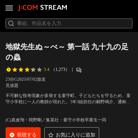
地獄先生ぬ～べ～ 第一話 九十九の足
の蟲
3.4
（1,273）
｜
23分
G
2025/07/02放送
見放題
不可解な怪奇現象が多発する童守町。子どもたちを守るため、童
守小学校に一人の教師が現れた。5年3組担任の鵺野鳴介、通称ぬ
～べ～。日本でただ一人の霊能力教師だ。赴任早々、クラスの生
声の出演：置鮎龍太郎（鵺野鳴介）、白石涼子（立野広）、洲崎
徒・広と衝突する鵺野。怒りを抑えられず、別人のようになった
綾（稲葉郷子）、黒沢ともよ（細川美樹）、岩崎諒太（木村克
(C)真倉翔・岡野剛／集英社・童守小学校卒業生一同
広を心配するクラスメイトたちだが、鵺野は背後に潜む妖怪の存
也）
在に気付く。
視聴する
お気に入りに追加