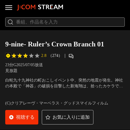
9-nine- Ruler’s Crown Branch 01
2.8
（274）
｜
23分
G
2025/07/05放送
見放題
白蛇九十九神社の町おこしイベント中、突然の地震が発生。神社
の本殿で「神器」の破損を目撃した新海翔は、拾ったカケラで指
を傷つけてしまう。それは、静かに始まる異変の合図だった。そ
声の出演：阿部敦（新海 翔）、福圓美里（九條 都）、種崎敦美
れから数日後、公園に少女の石像が現れたという噂が広がってい
（新海 天）、山岡ゆり（香坂 春風）、藤田茜（結城 希亜）
(C)クリアレーヴ・マーベラス・グッドスマイルフィルム
く。不可解な出来事に翔は、クラスメイトの深沢与一、九條都と
共に噂の真偽を確かめに行くことに。
視聴する
お気に入りに追加