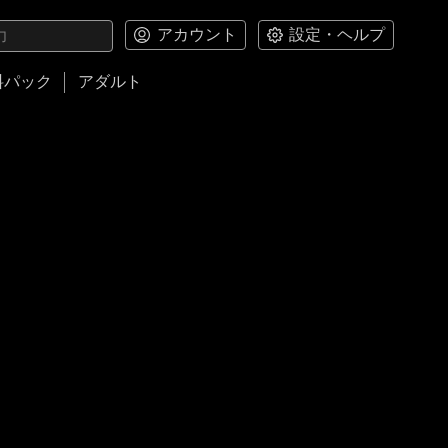
アカウント
設定・ヘルプ
料パック
アダルト