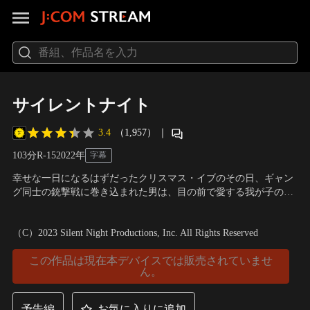
サイレントナイト
3.4
（1,957）
｜
103分
R-15
2022
年
字幕
幸せな一日になるはずだったクリスマス・イブのその日、ギャン
グ同士の銃撃戦に巻き込まれた男は、目の前で愛する我が子の命
を奪われる。自らも重症を負った男は、なんとか一命をとりとめ
出演：ジョエル・キナマン、スコット・メスカディ、ハロルド・
たものの声帯を損傷。絶望を叫ぶ声すらも失ってしまう。声なき
トレス、カタリーナ・サンディノ・モレノ
／
監督：ジョン・ウー
（C）2023 Silent Night Productions, Inc. All Rights Reserved
男の悲しみはやがて憎悪へと変わり、悪党どもへの復讐を決意す
るのであった。ギャング壊滅の日は次の12月24日。
この作品は現在本デバイスでは販売されていませ
ん。
予告編
お気に入りに追加