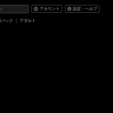
アカウント
設定・ヘルプ
料パック
アダルト