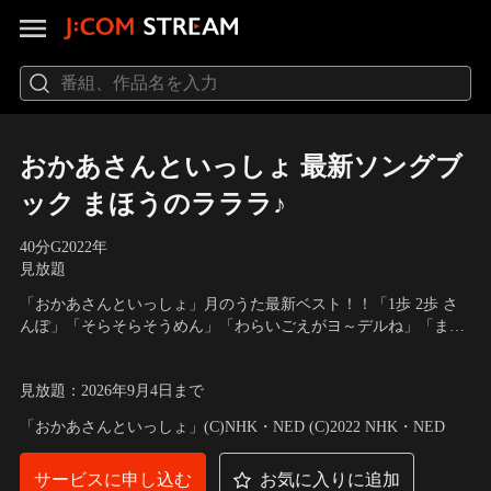
おかあさんといっしょ 最新ソングブ
ック まほうのラララ♪
40分
G
2022
年
見放題
「おかあさんといっしょ」月のうた最新ベスト！！「1歩 2歩 さ
んぽ」「そらそらそうめん」「わらいごえがヨ～デルね」「まほ
うのラララ♪」など1年分の月のうたと「みんなのリズム」「よう
出演：花田ゆういちろう、小野あつこ、福尾 誠、秋元杏月、チョ
かいしりとり」など人気曲も加えた全16曲を収録。あつこお姉さ
ロミー、ムームー、ガラピコ
見放題
：
2026年9月4日
まで
ん、最後の「最新ソングブック」です！
「おかあさんといっしょ」(C)NHK・NED (C)2022 NHK・NED
サービスに申し込む
お気に入りに追加