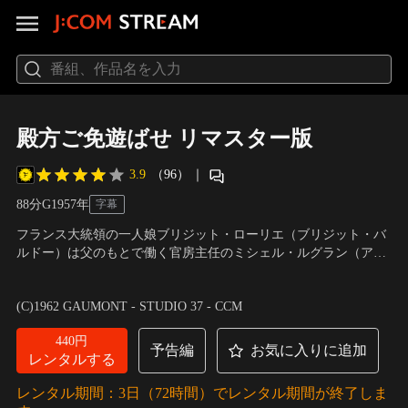
殿方ご免遊ばせ リマスター版
3.9
（96）
｜
88分
G
1957
年
字幕
フランス大統領の一人娘ブリジット・ローリエ（ブリジット・バ
ルドー）は父のもとで働く官房主任のミシェル・ルグラン（アン
リ・ヴィダル）に片想いしていた。手を替え品を替え猛アタック
出演：ブリジット・バルドー、シャルル・ボワイエ、アンリ・ヴ
を続けるうち、ついに二人は結婚。しかしハネムーンから戻る
ィダル
／
監督：ミシェル・ボワロン
(C)1962 GAUMONT - STUDIO 37 - CCM
や、ブリジットは父に「私不幸なの」と告げる。プレイボーイの
ミシェルにいつ浮気されるかと気が気でないのだ。
440円
予告編
お気に入りに追加
レンタルする
レンタル期間：3日（72時間）でレンタル期間が終了しま