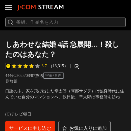
しあわせな結婚 4話 急展開…！殺し
たのはあなた？
3.7
（13,315）
｜
44分
G
2025/08/07放送
字幕+音声
見放題
口論の末、家を飛び出した幸太郎（阿部サダヲ）は独身時代に住
んでいた自分のマンションへ。数日後、幸太郎は事務所を訪ねて
きた妻・ネルラ（松たか子）に少しの間、別々に暮らそうと告げ
出演：阿部サダヲ、松たか子、板垣李光人、玉置玲央、金田哲、
る。すると、2人の別居を見越したかのように、刑事の黒川（杉
小雪、野間口徹、杉野遥亮、小松和重、岡部たかし、段田安則
(C)テレビ朝日
野遥亮）が幸太郎の家に現れる。
サービスに申し込む
お気に入りに追加