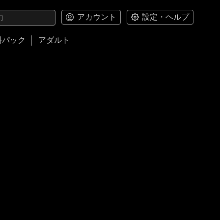
アカウント
設定・ヘルプ
料パック
アダルト