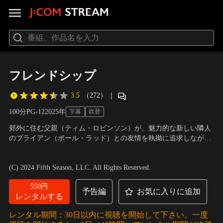
フレンドシップ
3.5
（272）
｜
100分
PG-12
2025
年
字幕
吹替
郊外に住む父親（ティム・ロビンソン）が、魅力的な新しい隣人
のブライアン（ポール・ラッド）との友情を執拗に追求しなが
ら、仕事と結婚生活を維持しようと奮闘する。
出演：ティム ロビンソン、ケイト マーラ、ジャック ディラン グ
レイザー、ポール ラッド
／
監督：アンドリュー デヤング
(C) 2024 Fifth Season, LLC. All Rights Reserved.
550円
予告編
お気に入りに追加
レンタルする
レンタル期間：30日以内に視聴を開始して下さい。一度