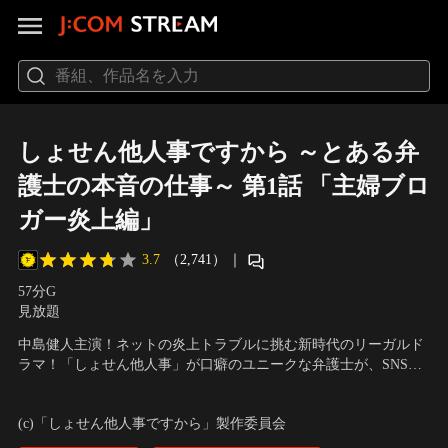
しょせん他人事ですから ～とある弁
護士の本音の仕事～ 第1話 「主婦ブロ
ガー炎上編」
3.7
（2,741）
｜
57分
G
見放題
中島健人主演！ネットの炎上トラブルに挑む新時代のリーガルド
ラマ！「しょせん他人事」が口癖のユニークな弁護士が、SNSの
誹謗中傷を解決する！
出演：中島健人、白石聖、片平なぎさ、橋本じゅん
(c)「しょせん他人事ですから」製作委員会