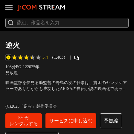
逆火
3.4
（1,483）
｜
108分
PG-12
2025
年
見放題
映画監督を夢見る助監督の野島の次の仕事は、貧困のヤングケア
ラーでありながらも成功したARISAの自伝小説の映画化であっ
た。ところが、周辺で話を聞くうちに彼女に “ある疑惑”が浮かび
出演：北村有起哉、円井わん、岩崎う大、大山真絵子、中心愛、
上がる。この女は、悲劇のヒロインか、それとも犯罪者なのか-
片岡礼子
／
監督：内田英治
(C)2025「逆火」製作委員会
-？名声を気にする監督、大ごとにしたくないプロデューサーとい
った撮影を中断したくない面々が…。
550円
サービスに申し込む
予告編
レンタルする