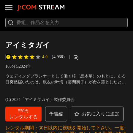
アイミタガイ
4.0
（4,936）
｜
105分
G
2024
年
ウェディングプランナーとして働く梓（黒木華）のもとに、ある
日突然届いたのは、親友の叶海（藤間爽子）が命を落としたとい
う知らせだった。交際相手の澄人（中村蒼）との結婚に踏み出せ
出演：黒木華、中村蒼、藤間爽子、草笛光子、風吹ジュン
／
監
ず、生前の叶海と交わしていたトーク画面に、変わらずメッセー
督：草野翔吾
(C) 2024「アイミタガイ」製作委員会
ジを送り続ける。同じ頃、叶海の両親の朋子（西田尚美）と優作
（田口トモロヲ）は…。
550円
予告編
お気に入りに追加
レンタルする
レンタル期間：30日以内に視聴を開始して下さい。一度