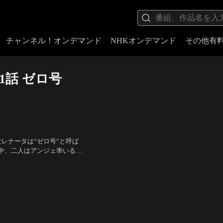
チャンネル！オンデマンド
NHKオンデマンド
その他有
s- 1話 ゼロ号
レナータは“ゼロ号”と呼ば
中、二人はアンジェ率いるカ
ェと秘密の取引を交わすが、
ー・ズーハン/楚子航）、村