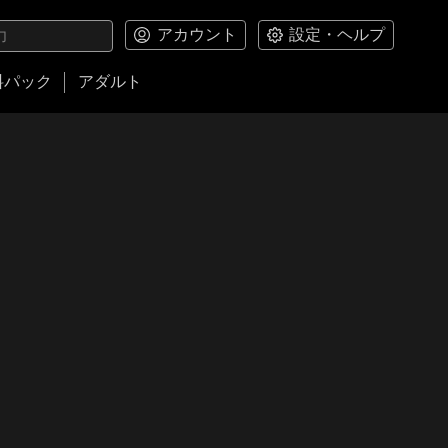
アカウント
設定・ヘルプ
料パック
アダルト