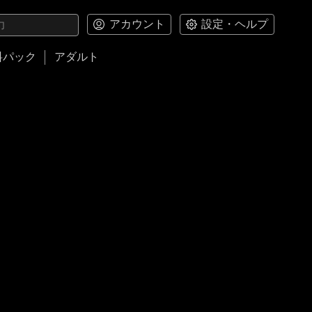
アカウント
設定・ヘルプ
料パック
アダルト