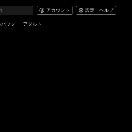
アカウント
設定・ヘルプ
料パック
アダルト