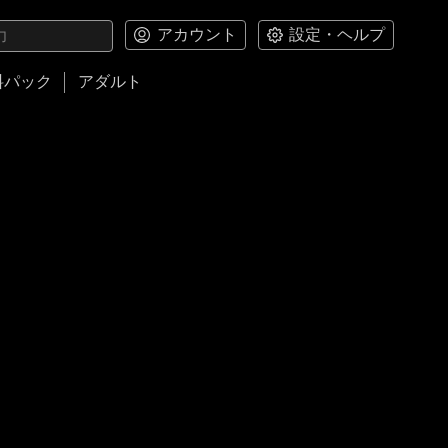
アカウント
設定・ヘルプ
料パック
アダルト