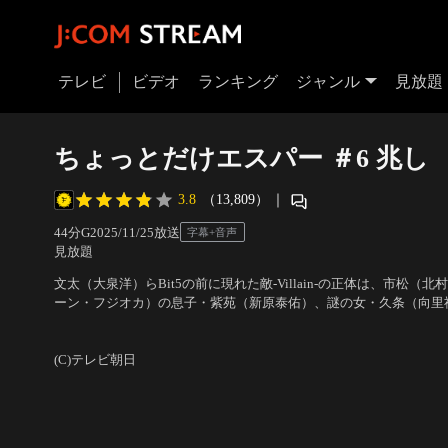
テレビ
ビデオ
ランキング
ジャンル
見放題
ちょっとだけエスパー ＃6 兆し
3.8
（13,809）
｜
44分
G
2025/11/25放送
字幕+音声
見放題
文太（大泉洋）らBit5の前に現れた敵-Villain-の正体は、市松
ーン・フジオカ）の息子・紫苑（新原泰佑）、謎の女・久条（向里
ょっとだけエスパー”であり、更に「文太たちのミッションのせいで、
出演：大泉洋、宮崎あおい、ディーン・フジオカ、宇野祥平、北村
する。
新原泰佑、向里祐香
(C)テレビ朝日