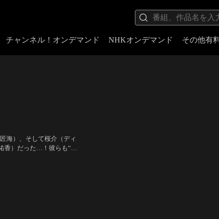
チャンネル！オンデマンド
NHKオンデマンド
その他有
（北村匠海）、そして桜介（ディ
祐香）だった…！彼らも“ち
1000万人が死ぬ」と糾弾
匠海、高畑淳子、岡田将生、