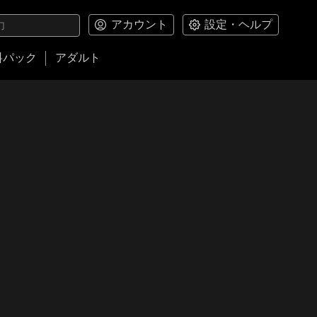
アカウント
設定・ヘルプ
料パック
アダルト