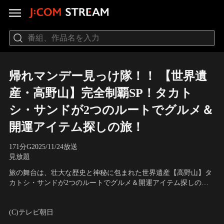
帰れマンデー見っけ隊！！ 【世界遺
産・高野山】完全制覇SP！タカト
シ・サンドが2つのルートでグルメ＆
開運アイテム探しの旅！
171分
G
2025/11/24放送
見放題
旅の舞台は、壮大な歴史と神秘に包まれた世界遺産【高野山】タ
カトシ・サンドが2つのルートでグルメ＆開運アイテム探しの
旅！【サンドウィッチマン】と【女優・内田有紀】、【ずん・飯
出演：タカアンドトシ、サンドウィッチマン
尾和樹】は 王道の参拝ルートで高野山を巡り…。
(C)テレビ朝日