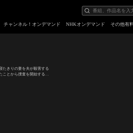
チャンネル！オンデマンド
NHKオンデマンド
その他有
寝たきりの妻を夫が殺害する
たことから捜査を開始する。
登志子、三条美紀、南條豊、