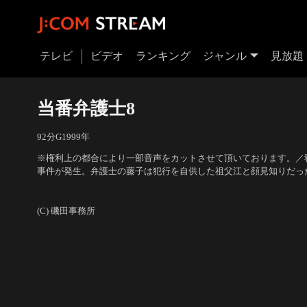
テレビ
ビデオ
ランキング
ジャンル
見放題
当番弁護士8
92分
G
1999
年
※権利上の都合により一部音声をカットさせて頂いております。／
事件が発生。弁護士の藤子は犯行を自供した祖父江と顔見知りだっ
そんな中、祖父江家の長女・桐子の夫が殺害される。
出演：坂口良子、小野寺昭、平淑恵、すまけい、下條アトム、津山
倉田恭子、高見周、柚原旬、舟木幸
(C) 磯田事務所