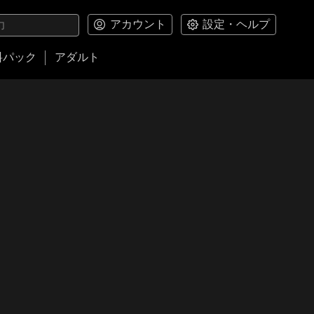
アカウント
設定・ヘルプ
料パック
アダルト