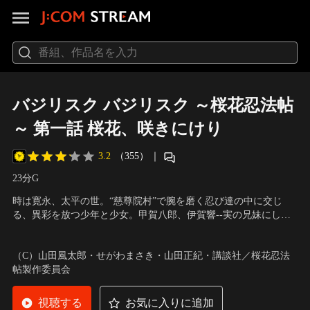
バジリスク バジリスク ～桜花忍法帖
～ 第一話 桜花、咲きにけり
3.2
（355）
｜
23分
G
時は寛永、太平の世。“慈尊院村”で腕を磨く忍び達の中に交じ
る、異彩を放つ少年と少女。甲賀八郎、伊賀響--実の兄妹にして
契りを結ぶことを宿命づけられた若き棟梁達--響はその事実を受
声の出演：畠中 祐（甲賀八郎）、水瀬いのり（伊賀 響）、桐本
け入れているようだが、八郎は…。
拓哉（草薙一馬）、山口りゅう（緋文字火送）、チョー（七斗鯨
（C）山田風太郎・せがわまさき・山田正紀・講談社／桜花忍法
飲） 他
帖製作委員会
視聴する
お気に入りに追加