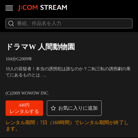
ドラマW 人間動物園
104分
G
2009
年
10人の容疑者！本当の誘拐犯は誰なのか？二転三転の誘拐劇の果
てにあるものとは…。
出演：松本幸四郎、江守徹、山本太郎、小島聖
／
監督：田中誠
(C)2009 WOWOW INC.
440円
お気に入りに追加
レンタルする
レンタル期間：7日（168時間）でレンタル期間が終了し
ます。