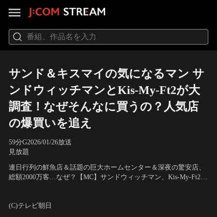
サンド＆キスマイの気になるマン サ
ンドウィッチマンとKis-My-Ft2が大
調査！なぜそんなに買うの？人気店
の爆買いを追え
59分
G
2026/01/26放送
見放題
連日行列の鮮魚店＆話題の巨大ホームセンター＆深夜の驚安店、
総額2000万客…なぜ？【MC】サンドウィッチマン、Kis-My-Ft2、
【ゲスト】梅沢富美男、滝沢カレン
出演：サンドウィッチマン、Kis-My-Ft2
(C)テレビ朝日